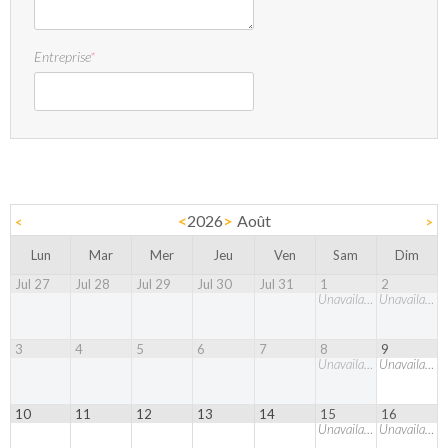
Entreprise
*
<
2026
>
Août
<
>
Lun
Mar
Mer
Jeu
Ven
Sam
Dim
Jul 27
Jul 28
Jul 29
Jul 30
Jul 31
1
2
Unavailable
Unavailable
3
4
5
6
7
8
9
Unavailable
Unavailable
10
11
12
13
14
15
16
Unavailable
Unavailable