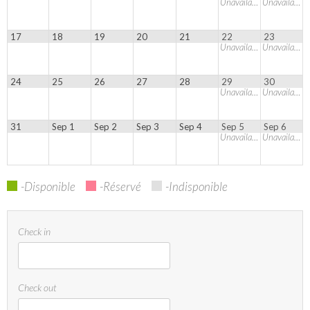
Unavailable
Unavailable
17
18
19
20
21
22
23
Unavailable
Unavailable
24
25
26
27
28
29
30
Unavailable
Unavailable
31
Sep 1
Sep 2
Sep 3
Sep 4
Sep 5
Sep 6
Unavailable
Unavailable
-Disponible
-Réservé
-Indisponible
Check in
Check out