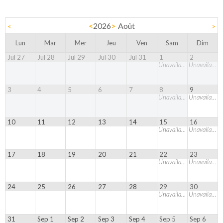
<
2026
>
Août
<
>
Lun
Mar
Mer
Jeu
Ven
Sam
Dim
Jul 27
Jul 28
Jul 29
Jul 30
Jul 31
1
2
Unavailable
Unavailable
3
4
5
6
7
8
9
Unavailable
Unavailable
10
11
12
13
14
15
16
Unavailable
Unavailable
17
18
19
20
21
22
23
Unavailable
Unavailable
24
25
26
27
28
29
30
Unavailable
Unavailable
31
Sep 1
Sep 2
Sep 3
Sep 4
Sep 5
Sep 6