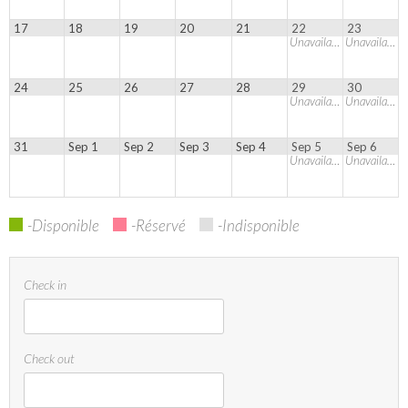
17
18
19
20
21
22
23
Unavailable
Unavailable
24
25
26
27
28
29
30
Unavailable
Unavailable
31
Sep 1
Sep 2
Sep 3
Sep 4
Sep 5
Sep 6
Unavailable
Unavailable
-Disponible
-Réservé
-Indisponible
Check in
Check out