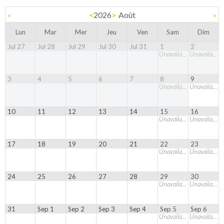
<
2026
>
Août
<
>
Lun
Mar
Mer
Jeu
Ven
Sam
Dim
Jul 27
Jul 28
Jul 29
Jul 30
Jul 31
1
2
Unavailable
Unavailable
3
4
5
6
7
8
9
Unavailable
Unavailable
10
11
12
13
14
15
16
Unavailable
Unavailable
17
18
19
20
21
22
23
Unavailable
Unavailable
24
25
26
27
28
29
30
Unavailable
Unavailable
31
Sep 1
Sep 2
Sep 3
Sep 4
Sep 5
Sep 6
Unavailable
Unavailable