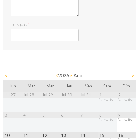
Entreprise
*
<
2026
>
Août
<
>
Lun
Mar
Mer
Jeu
Ven
Sam
Dim
Jul 27
Jul 28
Jul 29
Jul 30
Jul 31
1
2
Unavailable
Unavailable
3
4
5
6
7
8
9
Unavailable
Unavailable
10
11
12
13
14
15
16